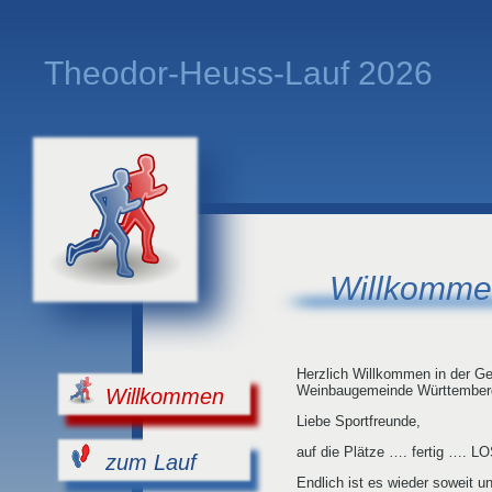
Theodor-Heuss-Lauf 2026
Willkomm
Herzlich Willkommen in der G
Weinbaugemeinde Württember
Willkommen
Liebe Sportfreunde,
auf die Plätze …. fertig …. LO
zum Lauf
Endlich ist es wieder soweit u