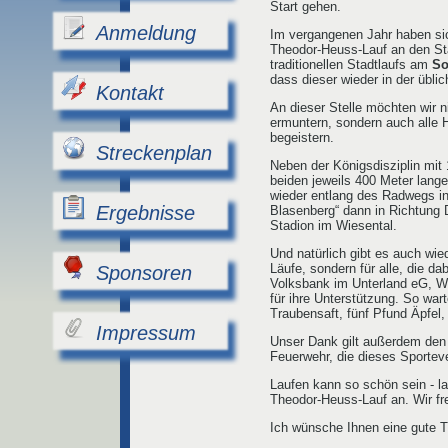
Start gehen.
Anmeldung
Im vergangenen Jahr haben sic
Theodor-Heuss-Lauf an den Sta
traditionellen Stadtlaufs am
So
dass dieser wieder in der übl
Kontakt
An dieser Stelle möchten wir n
ermuntern, sondern auch alle 
begeistern.
Streckenplan
Neben der Königsdisziplin mit 
beiden jeweils 400 Meter lang
wieder entlang des Radwegs in
Ergebnisse
Blasenberg“ dann in Richtung 
Stadion im Wiesental.
Und natürlich gibt es auch wie
Läufe, sondern für alle, die d
Sponsoren
Volksbank im Unterland eG, W
für ihre Unterstützung. So war
Traubensaft, fünf Pfund Äpfel,
Impressum
Unser Dank gilt außerdem den 
Feuerwehr, die dieses Sporte
Laufen kann so schön sein - l
Theodor-Heuss-Lauf an. Wir fr
Ich wünsche Ihnen eine gute T